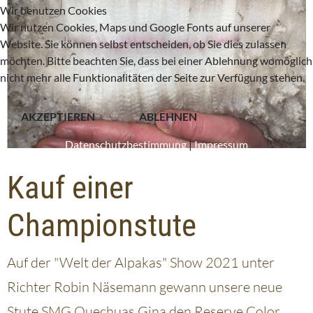
Wir benutzen Cookies
Wir nutzen Cookies, Maps und Google Fonts auf unserer
Website. Sie können selbst entscheiden, ob Sie dies zulassen
möchten. Bitte beachten Sie, dass bei einer Ablehnung womöglich
nicht mehr alle Funktionalitäten der Seite zur Verfügung stehen.
AKZEPTIEREN
ABLEHNEN
Datenschutzbestimmung
|
Impressum
Kauf einer
Championstute
Auf der "Welt der Alpakas" Show 2021 unter
Richter Robin Näsemann gewann unsere neue
Stute SMG Quechuas Gina den Reserve Color